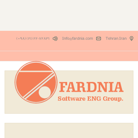
٢٢٠٧٢٨٣١ (۲۱) (٩٨+)
Info@fardnia.com
Tehran, Iran