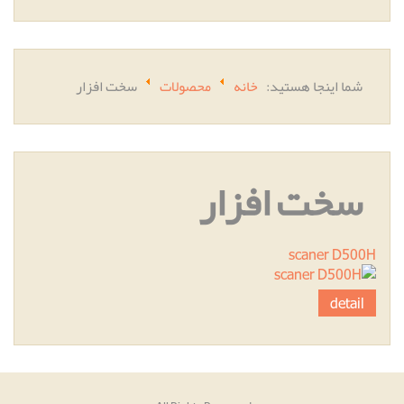
شما اینجا هستید:
خانه
محصولات
سخت افزار
سخت افزار
scaner D500H
detail